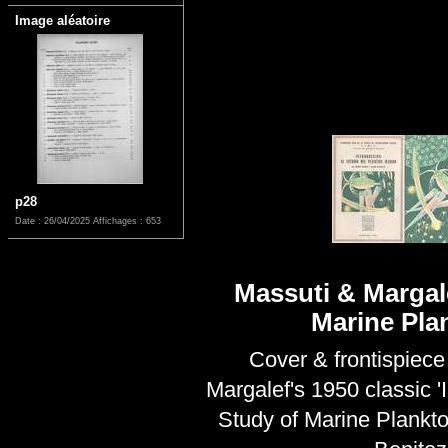
Image aléatoire
p28
Date : 26/04/2025
Affichages : 653
Massuti & Margale
Marine Pla
Cover & frontispiece
Margalef's 1950 classic 'I
Study of Marine Plankto