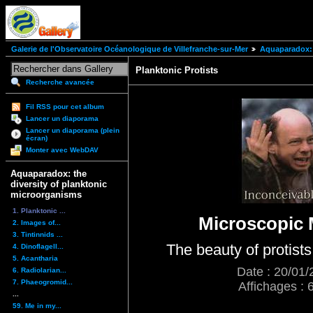
Galerie de l'Observatoire Océanologique de Villefranche-sur-Mer
Aquaparadox: 
Planktonic Protists
Recherche avancée
Fil RSS pour cet album
Lancer un diaporama
Lancer un diaporama (plein
écran)
Monter avec WebDAV
Aquaparadox: the
diversity of planktonic
microorganisms
1. Planktonic ...
Microscopic 
2. Images of...
3. Tintinnids ...
The beauty of protist
4. Dinoflagell...
5. Acantharia
Date : 20/01/
6. Radiolarian...
7. Phaeogromid...
Affichages : 
...
59. Me in my...