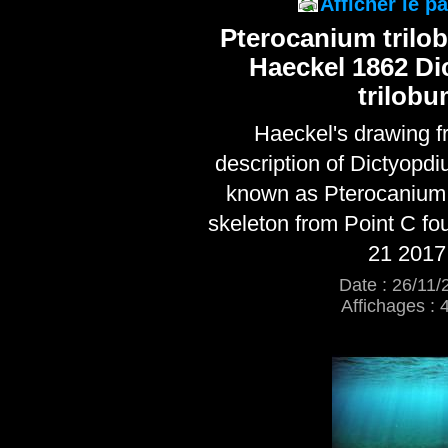
Afficher le 
Pterocanium trilo
Haeckel 1862 D
trilob
Haeckel's drawing f
description of Dictyopd
known as Pterocanium 
skeleton from Point C f
21 2017
Date : 26/11/
Affichages : 