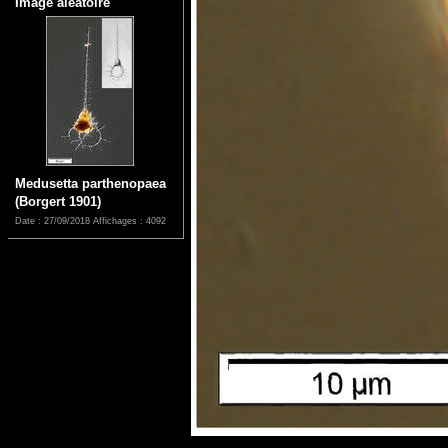
Image aléatoire
Medusetta parthenopaea
(Borgert 1901)
Date : 27/09/2018
Affichages : 4092