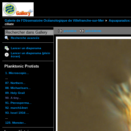
Galerie de l'Observatoire Océanologique de Villefranche-sur-Mer
Aquaparadox: 
ciliate
première
précédente
Recherche avancée
Lancer un diaporama
Lancer un diaporama (plein
écran)
Planktonic Protists
1. Microscopic...
...
87. Northern...
88. Michaelsars...
89. Holy Grail
90. A tiny...
91. Pterosperma...
92. march14net
93. Issel 1934 ...
...
125. Monster...