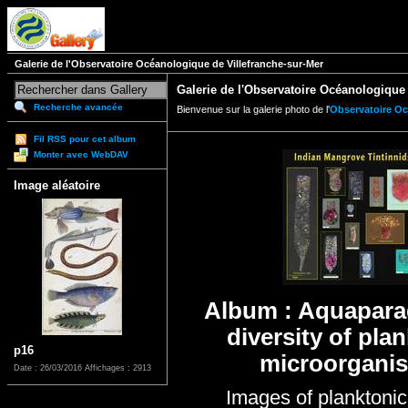
Galerie de l'Observatoire Océanologique de Villefranche-sur-Mer
Galerie de l'Observatoire Océanologique 
Recherche avancée
Bienvenue sur la galerie photo de l'
Observatoire Oc
Fil RSS pour cet album
Monter avec WebDAV
Image aléatoire
Album : Aquapara
diversity of pla
p16
microorgani
Date : 26/03/2016
Affichages : 2913
Images of planktonic 