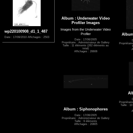
Album : Underwater Video
Profiler Images
Images from the Underwater Video
wp220100908_d1_1_487
Profiler
Album
Date : 17/09/2010
Affichages : 2503
Date : 17/06/2005
Propriétaire : Administrateur de Gallery
Propriétair
Taille : 11 éléments (262 éléments au
T
total)
A
Affichages : 26606
Al
Propriétair
Taille : 1
Album : Siphonophores
A
Date : 17/06/2005
Propriétaire : Administrateur de Gallery
Taille : 9 éléments
Affichages : 20805