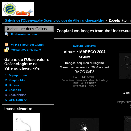
Galerie de l'Observatoire Océanologique de Villefranche-sur-Mer
Zooplankton I
Zooplankton Images from the Underwater 
Recherche avancée
Fil RSS pour cet album
aucune vignette
Monter avec WebDAV
Album : MARECO 2004
cruise
Galerie de l'Observatoire
Images acquired during the
Océanologique de
Mareco experiment in 2004 aboard
Villefranche-sur-Mer
RV GO SARS
1. Aquaparadox...
Date : 14/05/2008
2. Zooplankton...
Propriétaire : Administrateur de Gallery
Taille : 39 éléments
3. Service...
Affichages : 29707
4. Zooscan...
Albu
5. Zooplankton...
6. OBS Gallery
Propriétair
T
A
Image aléatoire