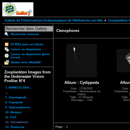
Galerie de l'Observatoire Océanologique de Villefranche-sur-Mer
Zooplankton I
Ctenophores
Recherche avancée
Fil RSS pour cet album
Lancer un diaporama
Lancer un diaporama (plein
écran)
Monter avec WebDAV
Zooplankton Images from
the Underwater Vision
Profiler N°4
Album : Cydippeda
Albu
1. MARECO 2004...
Date : 17/06/2005
Date 
Propriétaire : Administrateur de
Propriétaire 
...
Gallery
7. Chaetognath
Taille : 12 éléments
Taille 
Affichages : 7794
Affic
8. Copepods
9. Siphonophores
10. Medusa
11. Fish
12. Ctenophores
Page :
1
13. Thaliacae