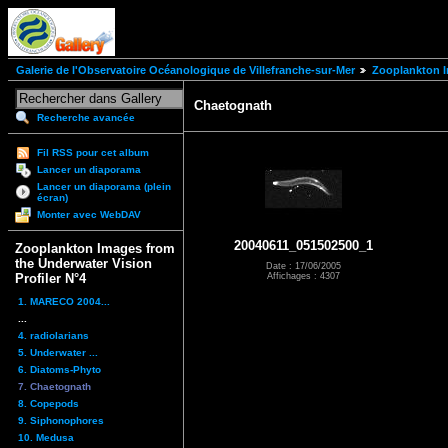
Galerie de l'Observatoire Océanologique de Villefranche-sur-Mer
Zooplankton I
Chaetognath
Recherche avancée
Fil RSS pour cet album
Lancer un diaporama
Lancer un diaporama (plein
écran)
Monter avec WebDAV
20040611_051502500_1
Zooplankton Images from
the Underwater Vision
Date : 17/06/2005
Affichages : 4307
Profiler N°4
1. MARECO 2004...
...
4. radiolarians
5. Underwater ...
6. Diatoms-Phyto
7. Chaetognath
8. Copepods
9. Siphonophores
10. Medusa