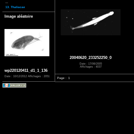
...
13. Thaliacae
Image aléatoire
20040620_233252250_0
Date : 17/06/2005
Affichages : 4037
wp220120411_d1_1_136
Date : 10/12/2012
Affichages : 2051
Page :
1