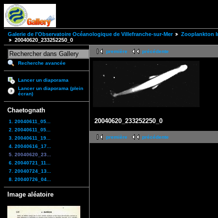
Galerie de l'Observatoire Océanologique de Villefranche-sur-Mer
Zooplankton I
20040620_233252250_0
première
précédente
Recherche avancée
Lancer un diaporama
Lancer un diaporama (plein
écran)
Chaetognath
20040620_233252250_0
1. 20040611_05...
2. 20040611_05...
première
précédente
3. 20040611_19...
4. 20040616_17...
5. 20040620_23...
6. 20040721_11...
7. 20040724_13...
8. 20040726_04...
Image aléatoire