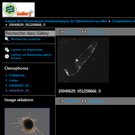
Galerie de l'Observatoire Océanologique de Villefranche-sur-Mer
Zooplankton I
20040629_051258666_0
première
précédente
Recherche avancée
Lancer un diaporama
Lancer un diaporama (plein
écran)
Ctenophores
1. Cydippeda
2. Lobae
3. 20040629_05...
4. 20040629_05...
20040629_051258666_0
Image aléatoire
première
précédente