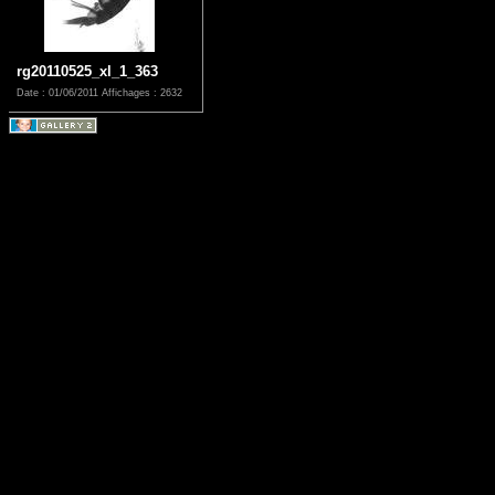
rg20110525_xl_1_363
Date : 01/06/2011
Affichages : 2632