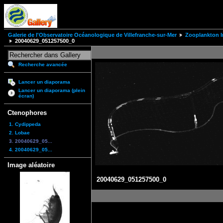
Galerie de l'Observatoire Océanologique de Villefranche-sur-Mer
Zooplankton I
20040629_051257500_0
Recherche avancée
Lancer un diaporama
Lancer un diaporama (plein
écran)
Ctenophores
1. Cydippeda
2. Lobae
3. 20040629_05...
4. 20040629_05...
Image aléatoire
20040629_051257500_0