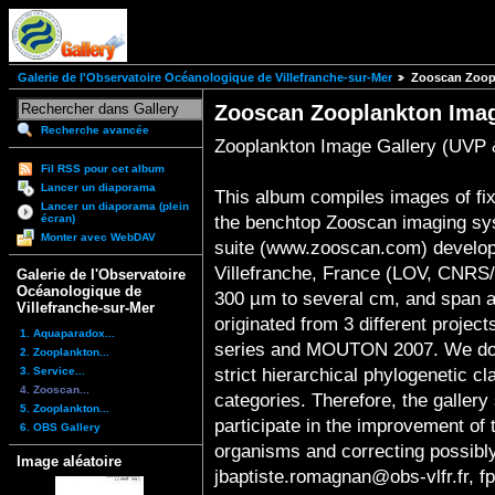
Galerie de l'Observatoire Océanologique de Villefranche-sur-Mer
Zooscan Zoopl
Zooscan Zooplankton Imag
Recherche avancée
Zooplankton Image Gallery (UVP
Fil RSS pour cet album
Lancer un diaporama
This album compiles images of fi
Lancer un diaporama (plein
the benchtop Zooscan imaging sy
écran)
Monter avec WebDAV
suite (www.zooscan.com) develope
Villefranche, France (LOV, CNRS
Galerie de l'Observatoire
Océanologique de
300 µm to several cm, and span a
Villefranche-sur-Mer
originated from 3 different proj
1. Aquaparadox...
series and MOUTON 2007. We do n
2. Zooplankton...
3. Service...
strict hierarchical phylogenetic cl
4. Zooscan...
categories. Therefore, the gallery 
5. Zooplankton...
participate in the improvement of 
6. OBS Gallery
organisms and correcting possibly 
Image aléatoire
jbaptiste.romagnan@obs-vlfr.fr, f