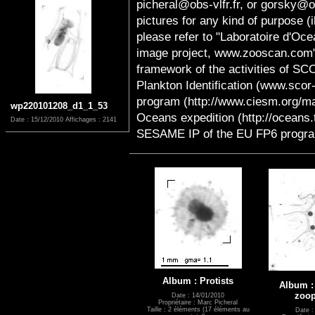
picheral@obs-vlfr.fr, or gorsky@ob
pictures for any kind of purpose (
please refer to "Laboratoire d'Oc
image project, www.zooscan.com". 
framework of the activities of S
Plankton Identification (www.sco
program (http://www.ciesm.org/m
wp220101208_d1_1_53
Oceans expedition (http://oceans.t
Date : 15/12/2010
Affichages : 2141
SESAME IP of the EU FP6 progra
Album : Protists
Album :
zoop
Date : 14/01/2010
Propriétaire : Marc Picheral
Taille : 2 éléments (17 éléments au
Date :