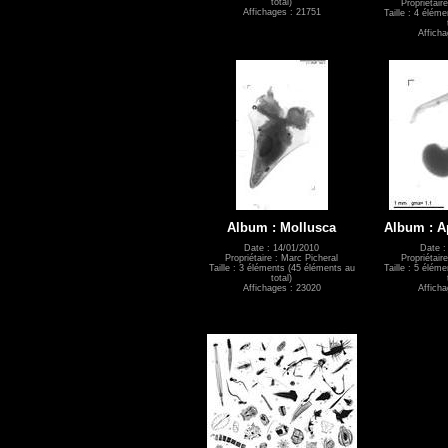
total)
Propriétair
Affichages : 21751
Taille : 4 élém
Affich
Album : Mollusca
Album : A
Date : 14/01/2010
Date :
Propriétaire : Marc Picheral
Propriétair
Taille : 3 éléments (45 éléments au
Taille : 5 élém
total)
Affichages : 23020
Affich