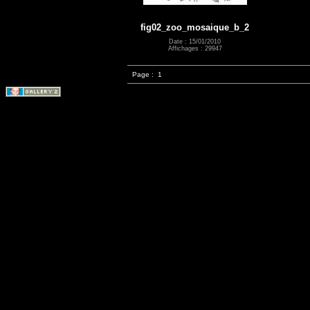
fig02_zoo_mosaique_b_2
Date : 15/01/2010
Affichages : 29947
Page :
1