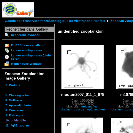
Galerie de l'Observatoire Océanologique de Villefranche-sur-Mer
Zooscan Zoopl
unidentified zooplankton
Recherche avancée
Fil RSS pour cet album
Lancer un diaporama
Lancer un diaporama (plein
écran)
Monter avec WebDAV
Zooscan Zooplankton
Image Gallery
1. Protists
...
mouton2007_011_1_878
m1078
5. Chaetognatha
6. Mollusca
Date : 15/01/2010
Date : 1
Affichages : 9365
Affichag
7. Appendicularia
Mots clés :
unidentified
,
Mots clés :
plankton
,
zooscan
,
wp2
,
mouton
plankton
,
zoos
8. Crustacea
9. Fish eggs
10. unidentifie...
11. fig02_zoo_m...