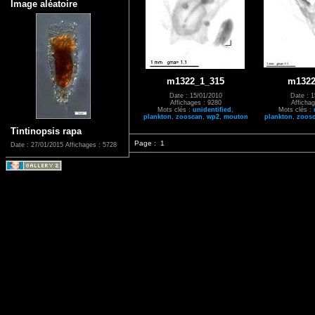
Image aléatoire
m1322_1_315
m1322
Date : 15/01/2010
Date : 1
Affichages : 9280
Affichag
Mots clés :
unidentified
,
Mots clés :
plankton
,
zooscan
,
wp2
,
mouton
plankton
,
zoos
Tintinopsis rapa
Page :
1
Date : 27/01/2015
Affichages : 5728