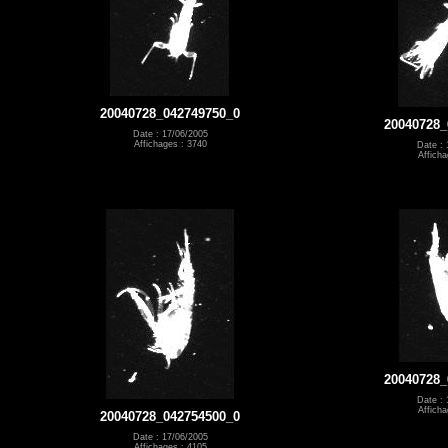
20040728_042749750_0
20040728_
Date : 17/06/2005
Affichages : 3740
Date : 
Afficha
20040728_
Date : 
Afficha
20040728_042754500_0
Date : 17/06/2005
Affichages : 4105