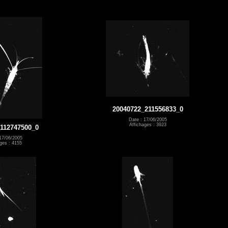
20040722_211556833_0
Date : 17/06/2005
Affichages : 3923
112747500_0
17/06/2005
ges : 4155