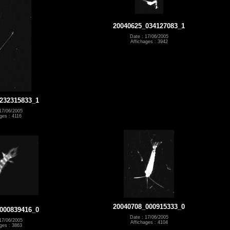
20040625_034127083_1
Date : 17/06/2005
Affichages : 3942
232315833_1
17/06/2005
ges : 4116
20040708_000915333_0
000839416_0
Date : 17/06/2005
17/06/2005
Affichages : 4104
ges : 3863