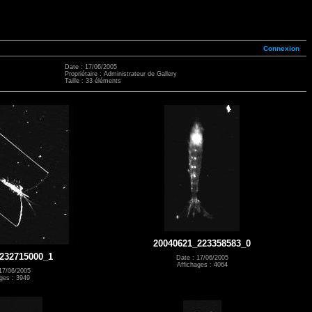
Connexion
Date : 17/06/2005
Propriétaire : Administrateur de Gallery
Taille : 33 éléments
20040621_223358583_0
232715000_1
Date : 17/06/2005
Affichages : 4064
17/06/2005
ges : 3949