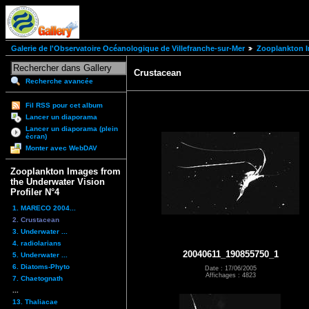
Galerie de l'Observatoire Océanologique de Villefranche-sur-Mer
Zooplankton I
Crustacean
Recherche avancée
Fil RSS pour cet album
Lancer un diaporama
Lancer un diaporama (plein
écran)
Monter avec WebDAV
Zooplankton Images from
the Underwater Vision
Profiler N°4
1. MARECO 2004...
2. Crustacean
3. Underwater ...
4. radiolarians
20040611_190855750_1
5. Underwater ...
6. Diatoms-Phyto
Date : 17/06/2005
Affichages : 4823
7. Chaetognath
...
13. Thaliacae