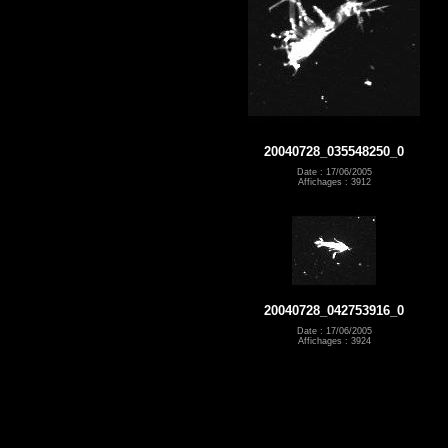
20040728_035548250_0
Date : 17/06/2005
Affichages : 3912
20040728_042753916_0
Date : 17/06/2005
Affichages : 3924