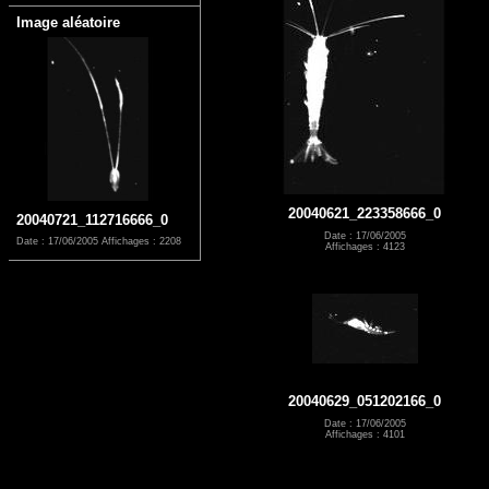
Image aléatoire
20040621_223358666_0
20040721_112716666_0
Date : 17/06/2005
Date : 17/06/2005
Affichages : 2208
Affichages : 4123
20040629_051202166_0
Date : 17/06/2005
Affichages : 4101