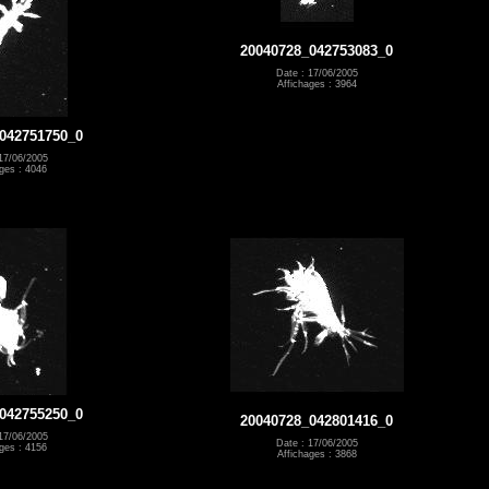
20040728_042753083_0
Date : 17/06/2005
Affichages : 3964
042751750_0
17/06/2005
ges : 4046
042755250_0
20040728_042801416_0
17/06/2005
Date : 17/06/2005
ges : 4156
Affichages : 3868