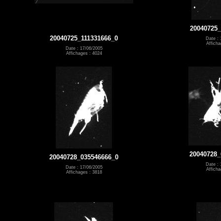
20040725_
20040725_111331666_0
Date : 
Afficha
Date : 17/06/2005
Affichages : 4024
20040728_
20040728_035546666_0
Date : 
Date : 17/06/2005
Afficha
Affichages : 3818