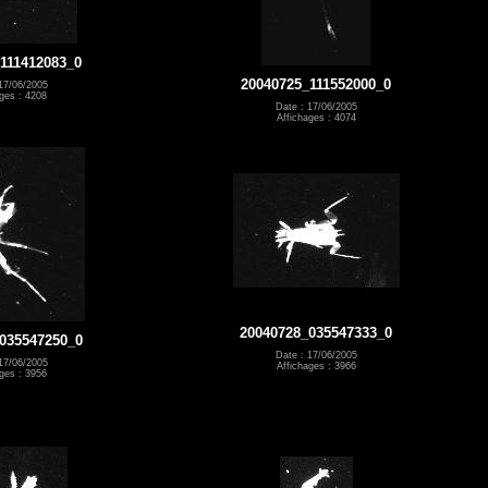
111412083_0
20040725_111552000_0
17/06/2005
ges : 4208
Date : 17/06/2005
Affichages : 4074
20040728_035547333_0
035547250_0
Date : 17/06/2005
17/06/2005
Affichages : 3966
ges : 3956