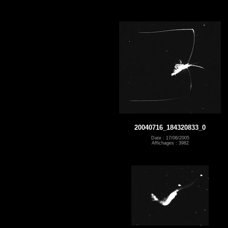
20040716_184320833_0
Date : 17/06/2005
Affichages : 3982