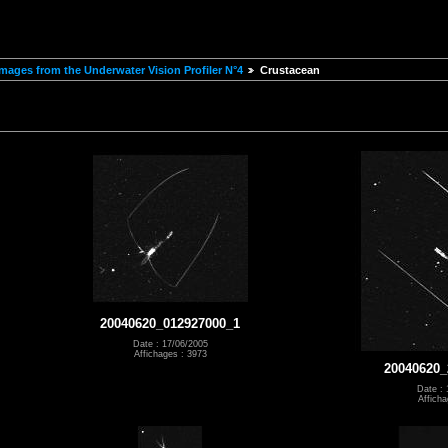
mages from the Underwater Vision Profiler N°4
Crustacean
20040620_012927000_1
Date : 17/06/2005
Affichages : 3973
20040620_
Date : 
Afficha