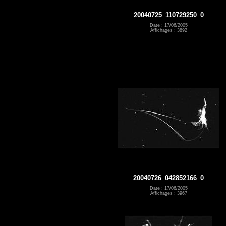
20040725_110729250_0
Date : 17/06/2005
Affichages : 3892
20040726_042852166_0
Date : 17/06/2005
Affichages : 3967