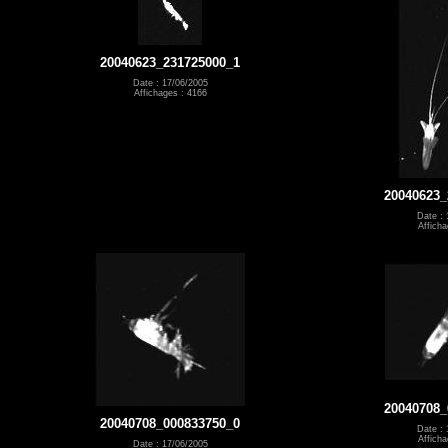
20040623_231725000_1
Date : 17/06/2005
Affichages : 4166
20040623_
Date : 
Afficha
20040708_
20040708_000833750_0
Date : 
Afficha
Date : 17/06/2005