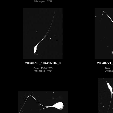
Affichages : 3797
20040718_104416916_0
20040721_
Date : 17/06/2005
Date : 
Affichages : 4024
Afficha