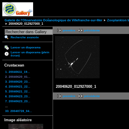
Galerie de l'Observatoire Océanologique de Villefranche-sur-Mer
Zooplankton I
20040620_012927000_1
première
précédente
Recherche avancée
Lancer un diaporama
Lancer un diaporama (plein
écran)
Crustacean
1. 20040611_19...
2. 20040620_01...
3. 20040620_23...
20040620_012927000_1
4. 20040621_22...
5. 20040621_22...
première
précédente
6. 20040623_23...
7. 20040623_23...
...
33. 20040728_04...
Image aléatoire