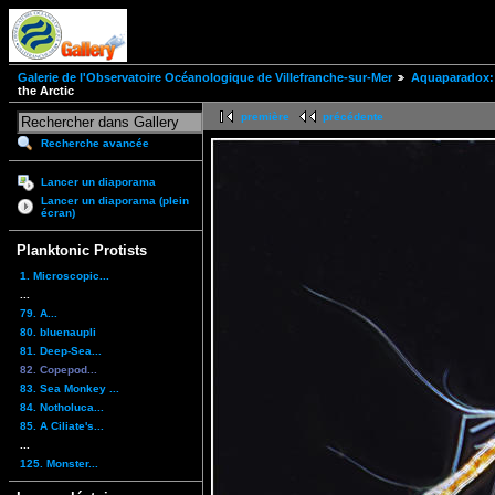
Galerie de l'Observatoire Océanologique de Villefranche-sur-Mer
Aquaparadox: 
the Arctic
première
précédente
Recherche avancée
Lancer un diaporama
Lancer un diaporama (plein
écran)
Planktonic Protists
1. Microscopic...
...
79. A...
80. bluenaupli
81. Deep-Sea...
82. Copepod...
83. Sea Monkey ...
84. Notholuca...
85. A Ciliate's...
...
125. Monster...