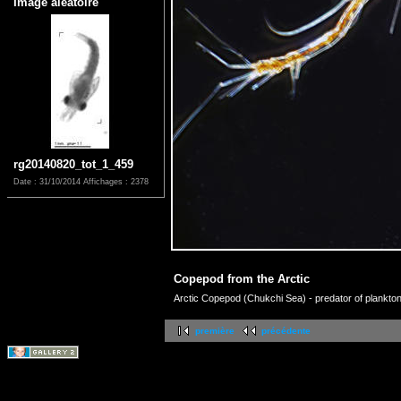
Image aléatoire
rg20140820_tot_1_459
Date : 31/10/2014
Affichages : 2378
Copepod from the Arctic
Arctic Copepod (Chukchi Sea) - predator of planktoni
première
précédente