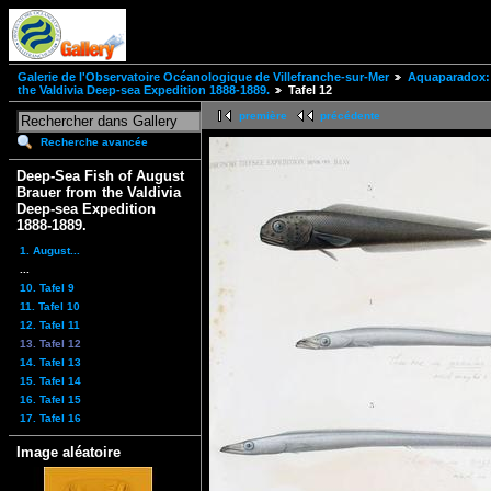
Galerie de l'Observatoire Océanologique de Villefranche-sur-Mer
Aquaparadox: 
the Valdivia Deep-sea Expedition 1888-1889.
Tafel 12
première
précédente
Recherche avancée
Deep-Sea Fish of August
Brauer from the Valdivia
Deep-sea Expedition
1888-1889.
1. August...
...
10. Tafel 9
11. Tafel 10
12. Tafel 11
13. Tafel 12
14. Tafel 13
15. Tafel 14
16. Tafel 15
17. Tafel 16
Image aléatoire