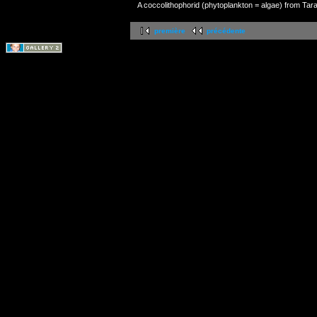
A coccolithophorid (phytoplankton = algae) from Tar
première
précédente