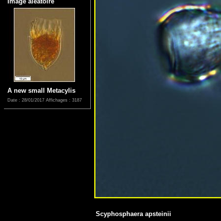
Image aléatoire
A new small Metacylis
Date : 28/01/2017
Affichages : 3187
Scyphosphaera apsteinii