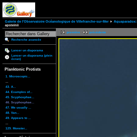
Galerie de l'Observatoire Océanologique de Villefranche-sur-Mer
Aquaparadox: 
apsteinii
première
précédente
Recherche avancée
Lancer un diaporama
Lancer un diaporama (plein
écran)
Planktonic Protists
1. Microscopic...
...
43. A...
44. Examples of...
45. Scyphosphae...
46. Scyphosphae...
47. We usually ...
48. Van...
49. Appears to ...
...
125. Monster...