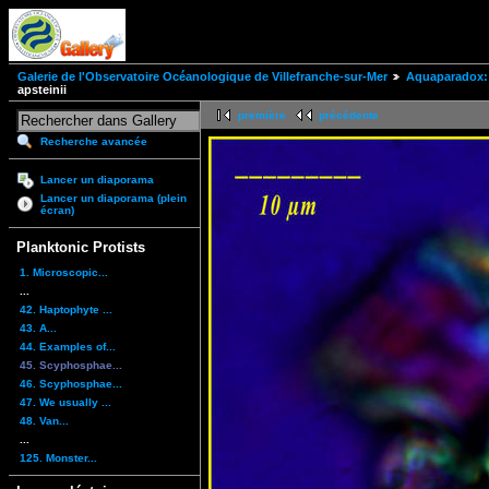
Galerie de l'Observatoire Océanologique de Villefranche-sur-Mer
Aquaparadox: 
apsteinii
première
précédente
Recherche avancée
Lancer un diaporama
Lancer un diaporama (plein
écran)
Planktonic Protists
1. Microscopic...
...
42. Haptophyte ...
43. A...
44. Examples of...
45. Scyphosphae...
46. Scyphosphae...
47. We usually ...
48. Van...
...
125. Monster...