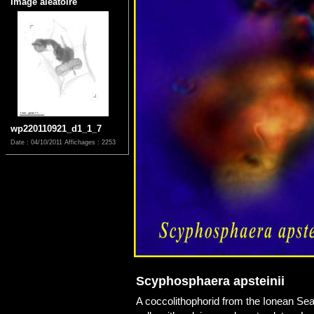
Image aléatoire
wp220110921_d1_1_7
Date : 04/10/2011
Affichages : 2253
Scyphosphaera apsteinii
A coccolithophorid from the Ionean Sea