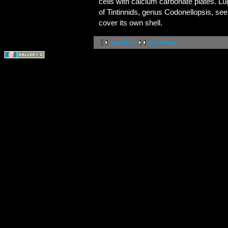
cells with calcium carbonate plates. Lu
of Tintinnids, genus Codonellopsis, see
cover its own shell.
première
précédente