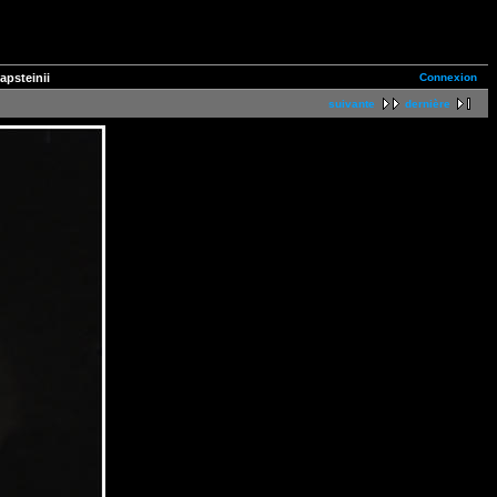
Connexion
psteinii
suivante
dernière