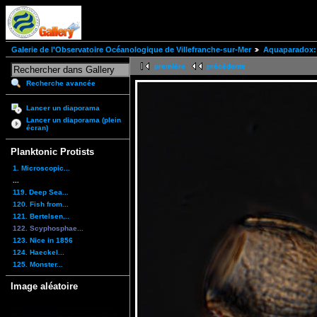
Galerie de l'Observatoire Océanologique de Villefranche-sur-Mer
Aquaparadox: 
première
précédente
Recherche avancée
Lancer un diaporama
Lancer un diaporama (plein
écran)
Planktonic Protists
1. Microscopic...
...
119. Deep Sea...
120. Fish from...
121. Bertelsen...
122. Scyphosphae...
123. Nice in 1856
124. Haeckel...
125. Monster...
Image aléatoire