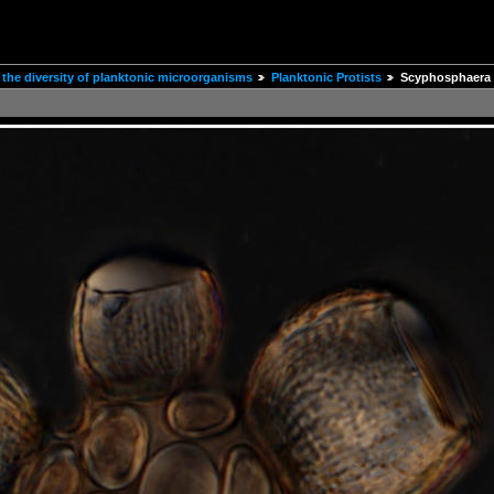
the diversity of planktonic microorganisms
Planktonic Protists
Scyphosphaera a