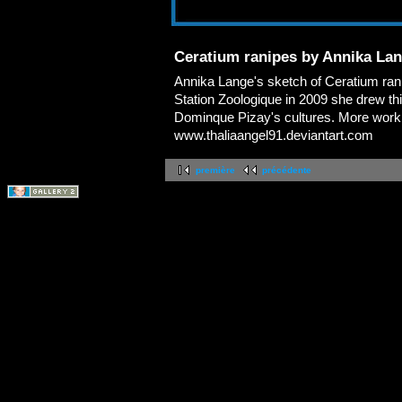
Ceratium ranipes by Annika La
Annika Lange's sketch of Ceratium rani
Station Zoologique in 2009 she drew this
Dominque Pizay's cultures. More work 
www.thaliaangel91.deviantart.com
première
précédente