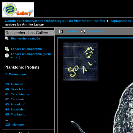
Galerie de l'Observatoire Océanologique de Villefranche-sur-Mer
Aquaparadox: 
ranipes by Annika Lange
première
précédente
Recherche avancée
Lancer un diaporama
Lancer un diaporama (plein
écran)
Planktonic Protists
1. Microscopic...
...
59. Tintinnid...
60. Sketch for ...
61. Ceraphim by...
62. Ceratium...
63. A book of...
64. Antarctic...
65. Plankton...
...
125. Monster...