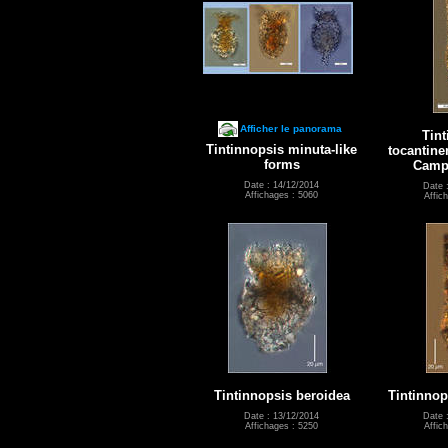
Afficher le panorama
Tint
Tintinnopsis minuta-like
tocantine
forms
Campb
Date : 14/12/2014
Date 
Affichages : 5060
Affic
Tintinnopsis beroidea
Tintinnop
Date : 13/12/2014
Date 
Affichages : 5250
Affic