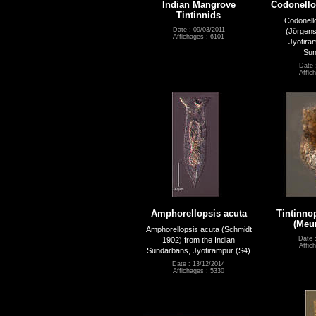
Indian Mangrove
Codonellop
Tintinnids
Codonello
Date : 09/03/2011
(Jörgens
Affichages : 6101
Jyotiram
Sun
Date 
Affic
Amphorellopsis acuta
Tintinno
(Meun
Amphorellopsis acuta (Schmidt
Date 
1902) from the Indian
Affic
Sundarbans, Jyotirampur (S4)
Date : 13/12/2014
Affichages : 5330