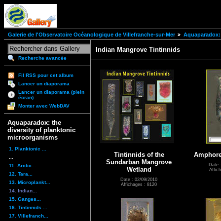
Galerie de l'Observatoire Océanologique de Villefranche-sur-Mer
Aquaparadox: 
Indian Mangrove Tintinnids
Recherche avancée
Fil RSS pour cet album
Lancer un diaporama
Lancer un diaporama (plein
écran)
Monter avec WebDAV
Aquaparadox: the
diversity of planktonic
microorganisms
1. Planktonic ...
Tintinnids of the
Amphorel
...
Sundarban Mangrove
Date 
11. Arctic...
Wetland
Affic
12. Tara...
Date : 02/09/2010
13. Microplankt...
Affichages : 8120
14. Indian...
15. Ganges...
16. Tintinnids ...
17. Villefranch...