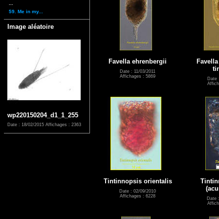
...
59. Me in my...
Image aléatoire
Favella ehrenbergii
Favella
ti
Date : 11/03/2011
Affichages : 5869
Date 
Affic
wp220150204_d1_1_255
Date : 18/02/2015
Affichages : 2363
Tintinnopsis orientalis
Tintin
(acu
Date : 02/09/2010
Affichages : 6228
Date 
Affic