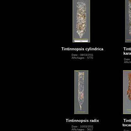
Tintinnopsis cylindrica
Tint
kara
Date : 08/03/2011
Affichages : 5770
Date 
Affic
Tintinnopsis radix
Tint
toca
Date : 10/03/2011
Affichages : 5617
Date 