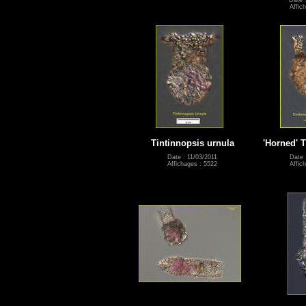
Affic
Tintinnopsis urnula
'Horned' T
Date : 11/03/2011
Date 
Affichages : 5522
Affic