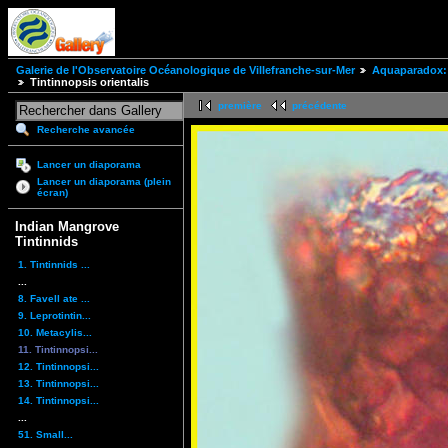
Galerie de l'Observatoire Océanologique de Villefranche-sur-Mer
Aquaparadox: 
Tintinnopsis orientalis
première
précédente
Recherche avancée
Lancer un diaporama
Lancer un diaporama (plein
écran)
Indian Mangrove
Tintinnids
1. Tintinnids ...
...
8. Favell ate ...
9. Leprotintin...
10. Metacylis...
11. Tintinnopsi...
12. Tintinnopsi...
13. Tintinnopsi...
14. Tintinnopsi...
...
51. Small...