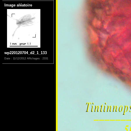
Image aléatoire
wp220120704_d2_1_133
Date : 11/12/2012
Affichages : 2331