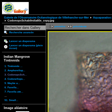
Galerie de l'Observatoire Océanologique de Villefranche-sur-Mer
Aquaparadox: 
CodonopsSchabiIndia60x_copy.jpg
première
précédente
Recherche avancée
Lancer un diaporama
Lancer un diaporama (plein
écran)
Indian Mangrove
Tintinnids
1. Tintinnids ...
2. Amphorellop...
3. CodonopsSch...
4. Codonellops...
5. Maybe a...
6. Favella...
7. Favella ate...
...
51. Small...
Image aléatoire