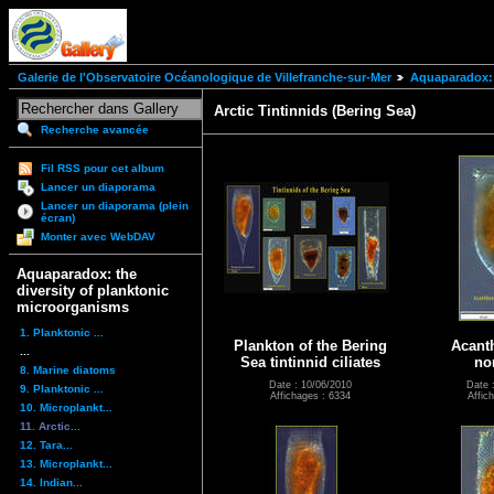
Galerie de l'Observatoire Océanologique de Villefranche-sur-Mer
Aquaparadox: 
Arctic Tintinnids (Bering Sea)
Recherche avancée
Fil RSS pour cet album
Lancer un diaporama
Lancer un diaporama (plein
écran)
Monter avec WebDAV
Aquaparadox: the
diversity of planktonic
microorganisms
1. Planktonic ...
Plankton of the Bering
Acant
...
Sea tintinnid ciliates
no
8. Marine diatoms
Date : 10/06/2010
Date 
9. Planktonic ...
Affichages : 6334
Affic
10. Microplankt...
11. Arctic...
12. Tara...
13. Microplankt...
14. Indian...