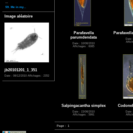
...
59. Me in my...
Image aléatoire
Parafavella
Parafavell
parumdendata
Date 
Affic
Date : 10/06/2010
Affichages : 6085
jb20101201_1_351
Date : 08/12/2010
Affichages : 2352
Salpingacantha simplex
Codonel
Date : 15/06/2010
Date 
Affichages : 5991
Affic
Page :
1