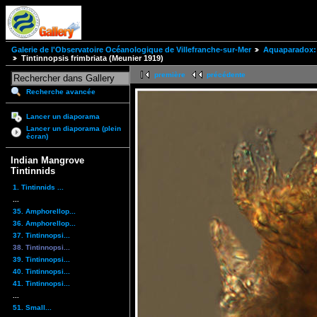
Galerie de l'Observatoire Océanologique de Villefranche-sur-Mer
Aquaparadox: 
Tintinnopsis frimbriata (Meunier 1919)
première
précédente
Recherche avancée
Lancer un diaporama
Lancer un diaporama (plein
écran)
Indian Mangrove
Tintinnids
1. Tintinnids ...
...
35. Amphorellop...
36. Amphorellop...
37. Tintinnopsi...
38. Tintinnopsi...
39. Tintinnopsi...
40. Tintinnopsi...
41. Tintinnopsi...
...
51. Small...