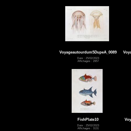
Voyageautourdum5DupeA_0089
Voy
Date : 25/02/2023
Affichages : 2957
FishPlate10
Vo
Date : 25/02/2023
Affichages : 3131