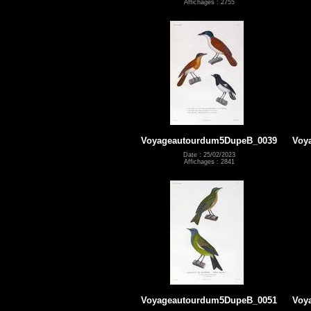
Affichages : 2755
Voyageautourdum5DupeB_0039
Voy
Date : 25/02/2023
Affichages : 2841
Voyageautourdum5DupeB_0051
Voy