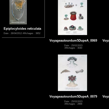
Epiplocyloides reticulata
Date : 26/04/2012
Affichages : 3952
Voyageautourdum5DupeA_0069
Voy
Date : 25/02/2023
Affichages : 3040
Voyageautourdum5DupeA_0079
Voy
Date : 25/02/2023
Affichages : 2868