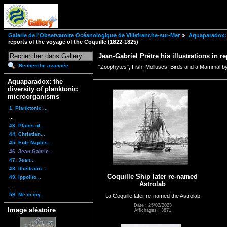
Galerie de l'Observatoire Océanologique de Villefranche-sur-Mer
Aquaparadox: 
reports of the voyage of the Coquille (1822-1825)
Jean-Gabriel Prêtre his illustrations in r
Recherche avancée
"Zoophytes", Fish, Molluscs, Birds and a Mammal by
Aquaparadox: the
diversity of planktonic
microorganisms
1. Planktonic ...
...
43. Plates of...
44. Christian...
45. Entz Naples...
46. Jean-Gabrie...
47. Jean...
48. Illustratio...
Coquille Ship later re-named
49. Ippolito...
Astrolab
...
59. Me in my...
La Coquille later re-named the Astrolab
Date : 25/02/2023
Image aléatoire
Affichages : 3871