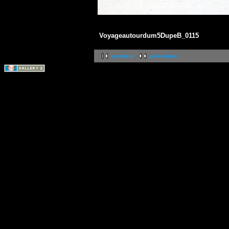
Voyageautourdum5DupeB_0115
première
précédente