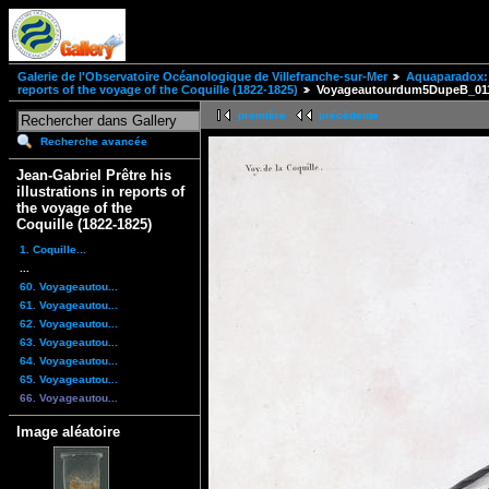
Galerie de l'Observatoire Océanologique de Villefranche-sur-Mer
Aquaparadox: 
reports of the voyage of the Coquille (1822-1825)
Voyageautourdum5DupeB_01
première
précédente
Recherche avancée
Jean-Gabriel Prêtre his
illustrations in reports of
the voyage of the
Coquille (1822-1825)
1. Coquille...
...
60. Voyageautou...
61. Voyageautou...
62. Voyageautou...
63. Voyageautou...
64. Voyageautou...
65. Voyageautou...
66. Voyageautou...
Image aléatoire