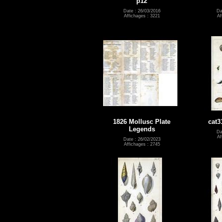
p12
Date : 26/03/2016
Da
Affichages : 3221
Af
1826 Mollusc Plate
cat3
Legends
Da
Af
Date : 26/02/2023
Affichages : 2745