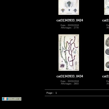
cat31343933_0424
cat3
Date : 20/03/2016
Da
Affichages : 2778
Af
cat31343933_0434
cat3
Date : 20/03/2016
Da
Affichages : 2803
Af
Page :
1