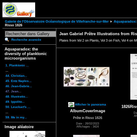
Galerie de l'Observatoire Océanologique de Villefranche-sur-Mer
Aquaparadox: 
Risso 1826
Jean Gabriel Prêtre Illustrations from Ri
Recherche avancée
Plates from Vol 2 on Plants, Vol 3 on Fish, Vol 4 on 
Aquaparadox: the
diversity of planktonic
microorganisms
1. Planktonic ...
...
44. Christian...
45. Entz Naples...
46. Jean-Gabrie...
47. Jean...
48. Illustratio...
49. Ippolito...
Afficher le panorama
1826Ris
50. Leuckart's ...
AlbumCoverImage
...
Da
Af
59. Me in my...
Prête in Risso 1826
Date : 26/02/2023
Image aléatoire
Affichages : 3424