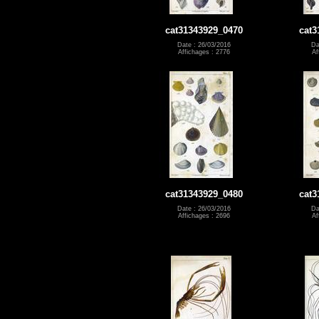
cat31343929_0470
cat3
Date : 26/03/2016
Da
Affichages : 2776
Af
cat31343929_0480
cat3
Date : 26/03/2016
Da
Affichages : 2696
Af