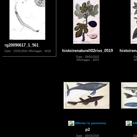
rg20090617_1_561
histoirenaturell02riss_0519
histoiren
Date : 15/01/2010
Affichages : 9218
Date : 26/02/2023
Da
Affichages : 2970
Af
Afficher le panorama
Aff
p2
Date : 26/03/2016
Da