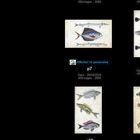
Affichages : 3068
Af
Afficher le panorama
p7
Da
Af
Date : 26/03/2016
Affichages : 2956