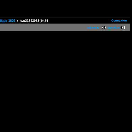
Connexion
 Risso 1826
cat31343933_0424
suivante
dernière