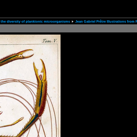
the diversity of planktonic microorganisms
Jean Gabriel Prêtre Illustrations from