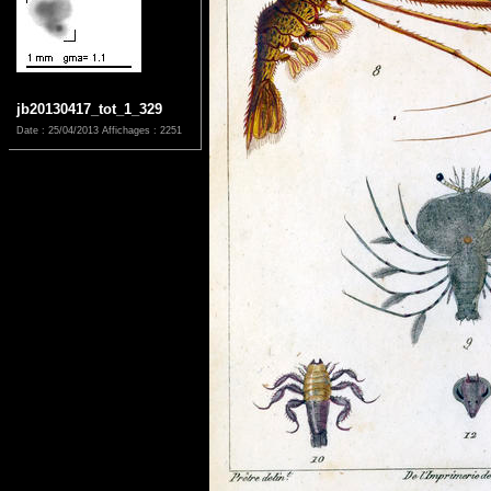
jb20130417_tot_1_329
Date : 25/04/2013
Affichages : 2251