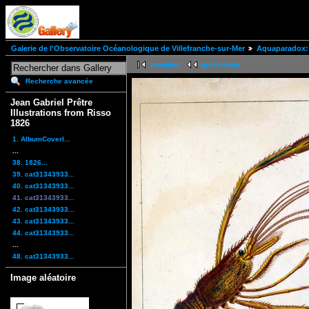
Galerie de l'Observatoire Océanologique de Villefranche-sur-Mer
Aquaparadox: 
première
précédente
Recherche avancée
Jean Gabriel Prêtre
Illustrations from Risso
1826
1. AlbumCoverI...
...
38. 1826...
39. cat31343933...
40. cat31343933...
41. cat31343933...
42. cat31343933...
43. cat31343933...
44. cat31343933...
...
48. cat31343933...
Image aléatoire