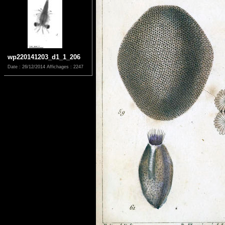
wp220141203_d1_1_206
Date : 26/12/2014
Affichages : 2247