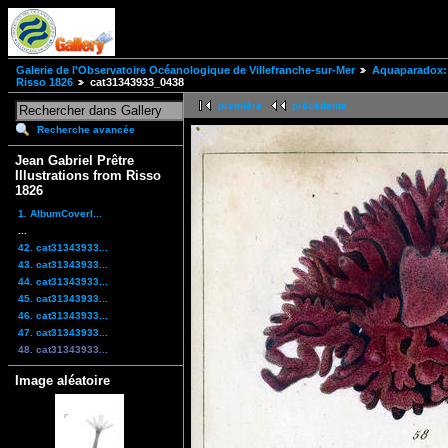
Galerie de l'Observatoire Océanologique de Villefranche-sur-Mer
Aquaparadox: 
Risso 1826
cat31343933_0438
première
précédente
Recherche avancée
Jean Gabriel Prêtre
Illustrations from Risso
1826
1. AlbumCoverI...
...
42. cat31343933...
43. cat31343933...
44. cat31343933...
45. cat31343933...
46. cat31343933...
47. cat31343933...
48. cat31343933...
Image aléatoire