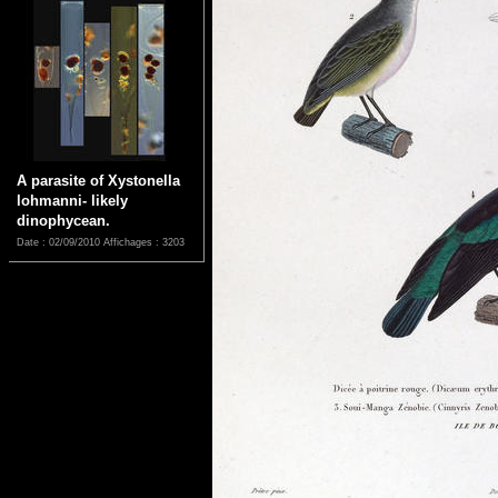
A parasite of Xystonella
lohmanni- likely
dinophycean.
Date : 02/09/2010
Affichages : 3203