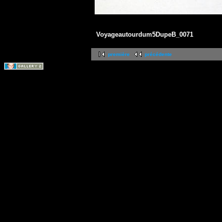
Voyageautourdum5DupeB_0071
première
précédente