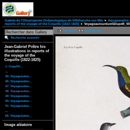
Galerie de l'Observatoire Océanologique de Villefranche-sur-Mer
Aquaparadox: 
reports of the voyage of the Coquille (1822-1825)
Voyageautourdum5DupeB_00
première
précédente
Recherche avancée
Jean-Gabriel Prêtre his
illustrations in reports of
the voyage of the
Coquille (1822-1825)
1. Coquille...
...
45. Voyageautou...
46. Voyageautou...
47. Voyageautou...
48. Voyageautou...
49. Voyageautou...
50. Voyageautou...
51. Voyageautou...
...
66. Voyageautou...
Image aléatoire