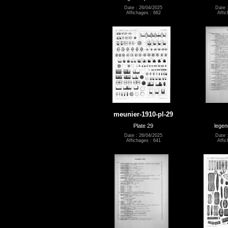
Date : 26/04/2025
Date 
Affichages : 662
Affic
meunier-1910-pl-29
Plate 29
legen
Date : 26/04/2025
Date 
Affichages : 641
Affic