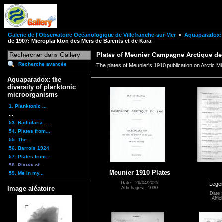
Galerie de l'Observatoire Océanologique de Villefranche-sur-Mer
Aquaparadox: 
de 1907: Microplankton des Mers de Barents et de Kara
Plates of Meunier Campagne Arctique de 
Recherche avancée
The plates of Meunier's 1910 publication on Arctic M
Aquaparadox: the
diversity of planktonic
microorganisms
1. Planktonic ...
...
53. Radiolaria ...
54. Plates from...
55. The...
56. Barrois 1924
57. Plates from...
58. Plates of...
Meunier 1910 Plates
59. Me in my...
Date : 26/04/2025
Legen
Image aléatoire
Affichages : 1030
Date 
Affic