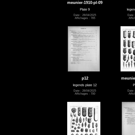
meunier-1910-pl-09
Plate 9
legen
Date : 26/04/2025
Date 
Affichages : 765
Affic
p12
meunier
legends plate 12
P
Date : 26/04/2025
Date 
Affichages : 700
Affic