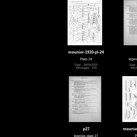
meunier-1910-pl-24
Plate 24
legen
Date : 26/04/2025
Date 
Affichages : 679
Affic
p27
meunier
legends plate 27
P