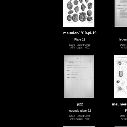
meunier-1910-pl-19
Plate 19
legen
Date : 26/04/2025
Date 
Affichages : 662
Affic
p22
meunier-
legends plate 22
P
Date : 26/04/2025
Date 
Affichages : 678
Affic