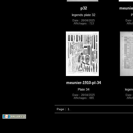
p32
meunier
legends plate 32
P
Date : 26/04/2025
Date 
Affichages : 713
Affic
meunier-1910-pl-34
Plate 34
legen
Date : 26/04/2025
Date 
Affichages : 665
Affic
Page :
1