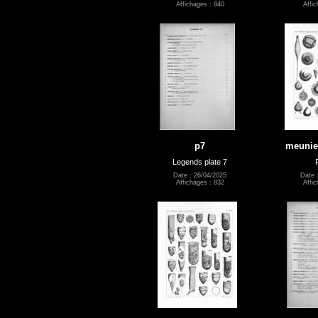
Affichages : 840
Affic
p7
meunier
Legends plate 7
Date : 26/04/2025
Date 
Affichages : 832
Affic