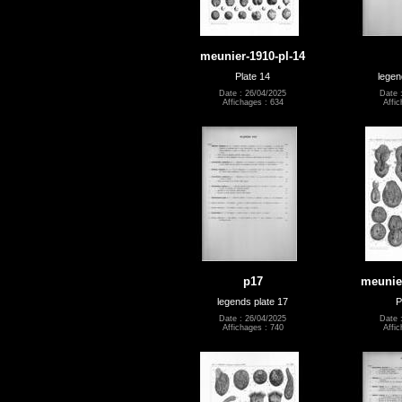
meunier-1910-pl-14
Plate 14
legen
Date : 26/04/2025
Date 
Affichages : 634
Affic
p17
meunier
legends plate 17
P
Date : 26/04/2025
Date 
Affichages : 740
Affic