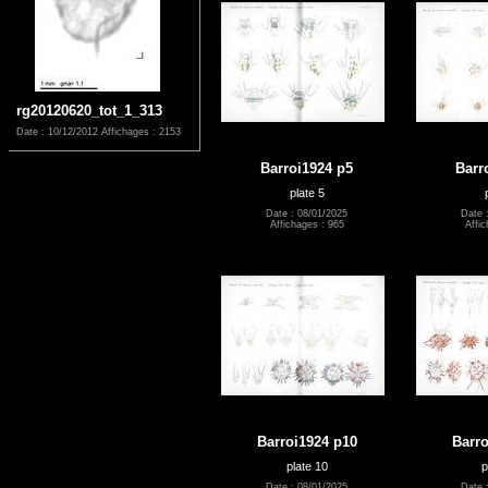
rg20120620_tot_1_313
Date : 10/12/2012
Affichages : 2153
Barroi1924 p5
Barr
plate 5
Date : 08/01/2025
Date 
Affichages : 965
Affic
Barroi1924 p10
Barro
plate 10
p
Date : 08/01/2025
Date 