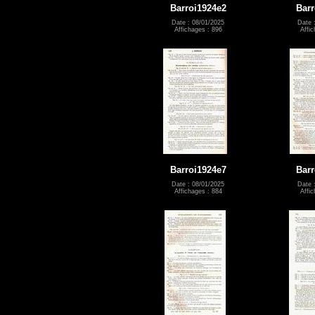
Barroi1924e2
Barr
Date : 08/01/2025
Date 
Affichages : 896
Affic
Barroi1924e7
Barr
Date : 08/01/2025
Date 
Affichages : 884
Affic