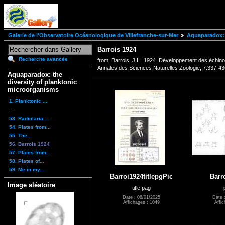
Galerie de l'Observatoire Océanologique de Villefranche-sur-Mer
Aquaparadox: 
Barrois 1924
Recherche avancée
from: Barrois, J.H. 1924. Développement des échin
Annales des Sciences Naturelles Zoologie, 7:337-436
Aquaparadox: the
diversity of planktonic
microorganisms
1. Planktonic ...
...
53. Radiolaria ...
54. Plates from...
55. The...
56. Barrois 1924
57. Plates from...
58. Plates of...
59. Me in my...
Barroi1924titlepgPic
Barr
Image aléatoire
title pag
Date : 08/01/2025
Date 
Affichages : 1049
Affic