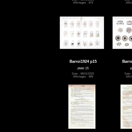
Affichages : 874
Affic
Barroi1924 p15
Barro
plate 15
p
Date : 08/01/2025
Date 
Affichages : 889
Affic