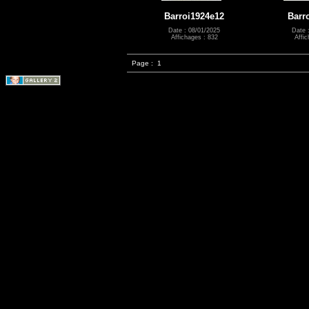
Barroi1924e12
Barr
Date : 08/01/2025
Date 
Affichages : 832
Affic
Page :
1