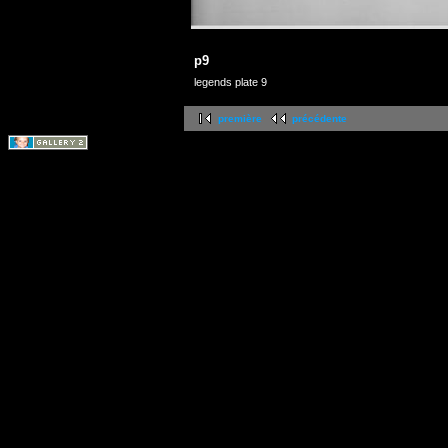
p9
legends plate 9
première
précédente