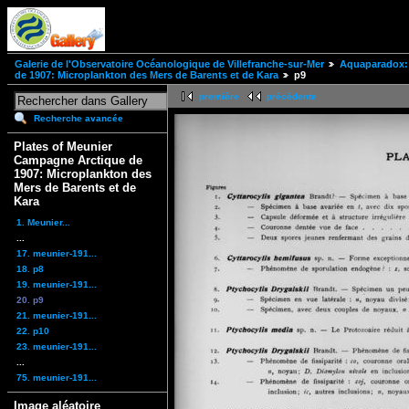
Galerie de l'Observatoire Océanologique de Villefranche-sur-Mer
Aquaparadox: 
de 1907: Microplankton des Mers de Barents et de Kara
p9
première
précédente
Recherche avancée
Plates of Meunier
Campagne Arctique de
1907: Microplankton des
Mers de Barents et de
Kara
1. Meunier...
...
17. meunier-191...
18. p8
19. meunier-191...
20. p9
21. meunier-191...
22. p10
23. meunier-191...
...
75. meunier-191...
Image aléatoire