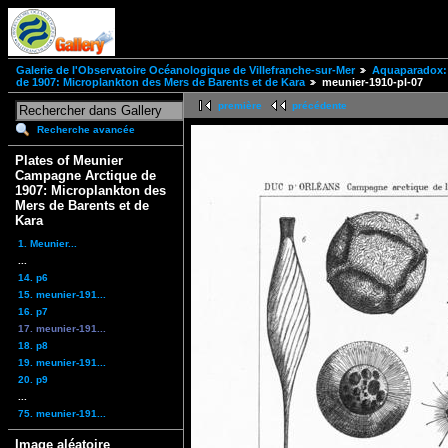
Galerie de l'Observatoire Océanologique de Villefranche-sur-Mer
Aquaparadox: 
de 1907: Microplankton des Mers de Barents et de Kara
meunier-1910-pl-07
première
précédente
Recherche avancée
Plates of Meunier
Campagne Arctique de
1907: Microplankton des
Mers de Barents et de
Kara
1. Meunier...
...
14. p6
15. meunier-191...
16. p7
17. meunier-191...
18. p8
19. meunier-191...
20. p9
...
75. meunier-191...
Image aléatoire