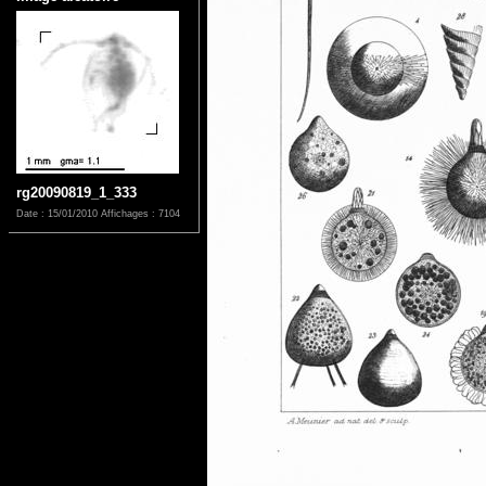
rg20090819_1_333
Date : 15/01/2010
Affichages : 7104