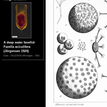
A deep water favellid-
Favella aciculifera
(Jörgensen 1924)
Date : 25/12/2016
Affichages : 3301