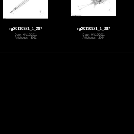
rg20110921_1_297
rg20110921_1_307
Date : 04/10/2011
Date : 04/10/2011
Affichages : 3061
Affichages : 2064