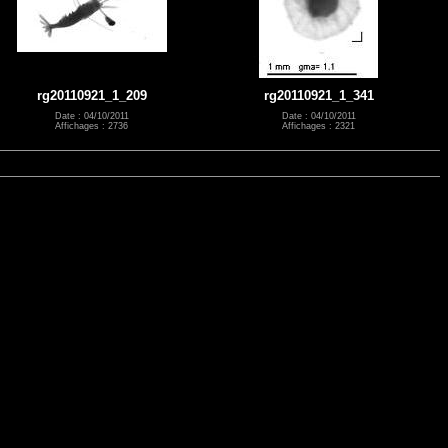
rg20110921_1_209
rg20110921_1_341
Date : 04/10/2011
Date : 04/10/2011
Affichages : 2736
Affichages : 2321