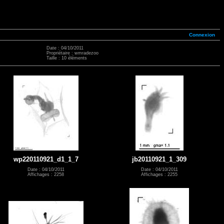
Connexion
Date : 04/10/2011
Propriétaire : wmradezoo
Taille : 10 éléments
wp220110921_d1_1_7
jb20110921_1_309
Date : 04/10/2011
Date : 04/10/2011
Affichages : 2258
Affichages : 2255