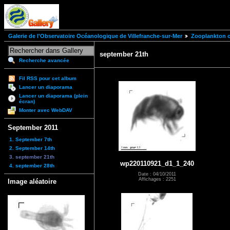
Galerie de l'Observatoire Océanologique de Villefranche-sur-Mer
Zooplankton of
september 21th
Recherche avancée
Fil RSS pour cet album
Lancer un diaporama
Lancer un diaporama (plein
écran)
Monter avec WebDAV
September 2011
1. September 7th
2. September 14th
3. september 21th
wp220110921_d1_1_240
4. september 28th
Date : 04/10/2011
Affichages : 2251
Image aléatoire