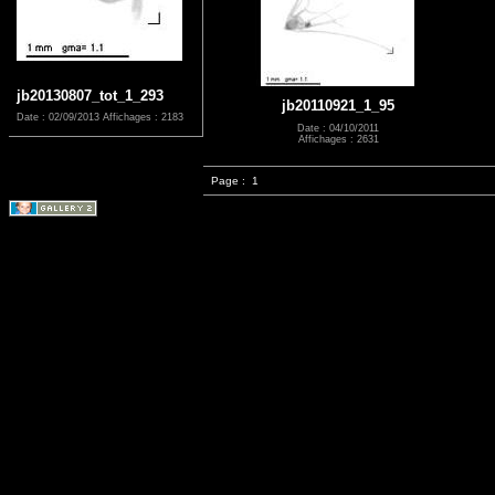
jb20130807_tot_1_293
jb20110921_1_95
Date : 02/09/2013
Affichages : 2183
Date : 04/10/2011
Affichages : 2631
Page :
1