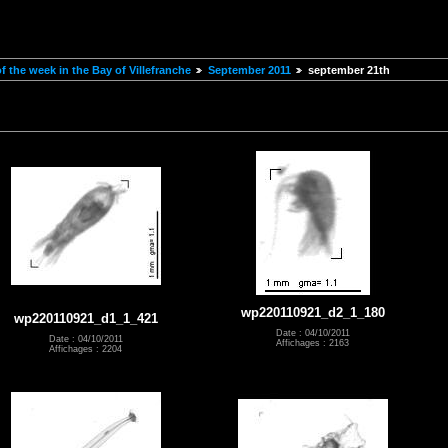
 the week in the Bay of Villefranche
September 2011
september 21th
wp220110921_d2_1_180
wp220110921_d1_1_421
Date : 04/10/2011
Date : 04/10/2011
Affichages : 2163
Affichages : 2204