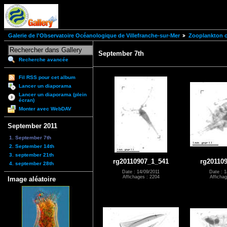
Galerie de l'Observatoire Océanologique de Villefranche-sur-Mer
Zooplankton of
September 7th
Recherche avancée
Fil RSS pour cet album
Lancer un diaporama
Lancer un diaporama (plein
écran)
Monter avec WebDAV
September 2011
1. September 7th
2. September 14th
3. september 21th
rg20110907_1_541
rg20110
4. september 28th
Date : 14/09/2011
Date : 1
Affichages : 2204
Affichag
Image aléatoire