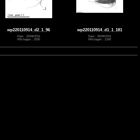
wp220110914_d2_1_96
wp220110914_d1_1_181
Date : 20/09/2011
Date : 20/09/2011
Affichages : 2050
Affichages : 2206