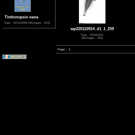
Tintinnopsis nana
Date : 03/12/2009
Affichages : 4155
wp220110914_d1_1_259
Date : 20/09/2011
Affichages : 2811
Page :
1