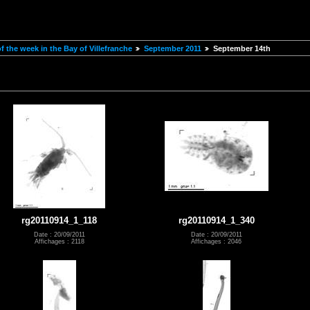
 the week in the Bay of Villefranche
September 2011
September 14th
rg20110914_1_118
rg20110914_1_340
Date : 20/09/2011
Date : 20/09/2011
Affichages : 2118
Affichages : 2046