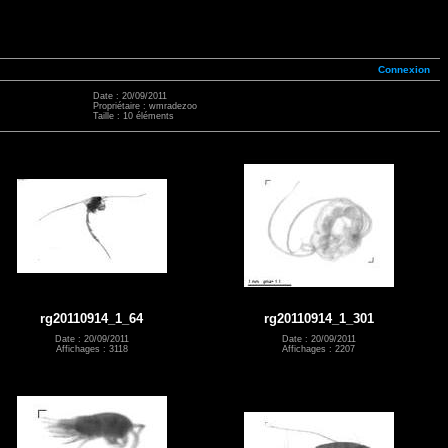
Connexion
Date : 20/09/2011
Propriétaire : wmradezoo
Taille : 10 éléments
rg20110914_1_64
rg20110914_1_301
Date : 20/09/2011
Date : 20/09/2011
Affichages : 3118
Affichages : 2207