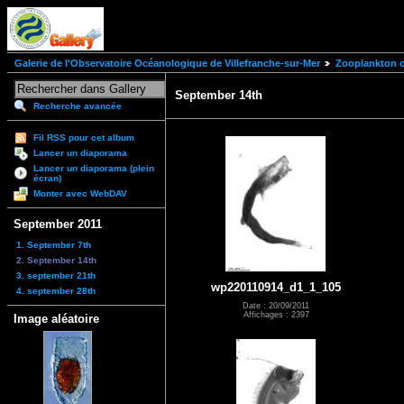
Galerie de l'Observatoire Océanologique de Villefranche-sur-Mer
Zooplankton of
September 14th
Recherche avancée
Fil RSS pour cet album
Lancer un diaporama
Lancer un diaporama (plein
écran)
Monter avec WebDAV
September 2011
1. September 7th
2. September 14th
3. september 21th
wp220110914_d1_1_105
4. september 28th
Date : 20/09/2011
Affichages : 2397
Image aléatoire