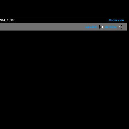
Connexion
0914_1_118
suivante
dernière