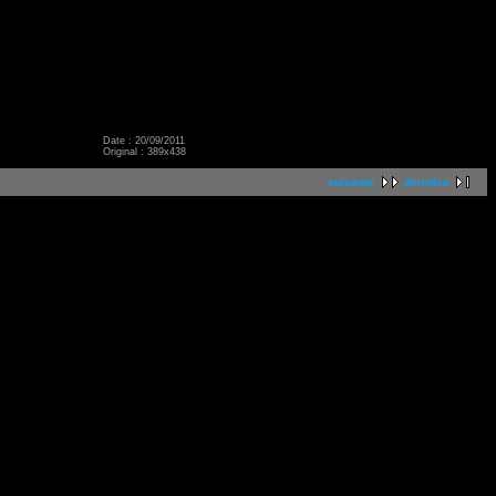
Date : 20/09/2011
Original : 389x438
suivante
dernière