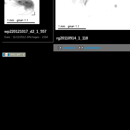
wp220121017_d2_1_557
Date : 11/12/2012
Affichages : 2164
rg20110914_1_118
première
précédente