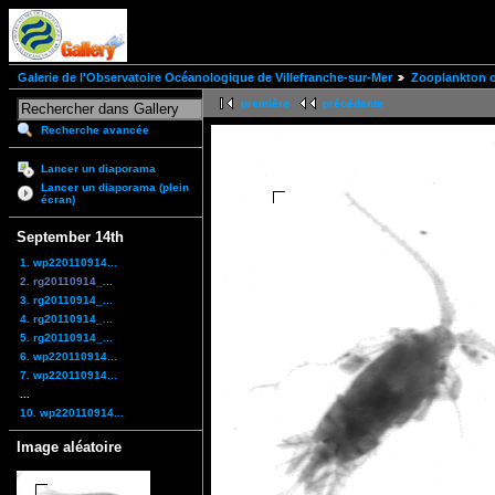
Galerie de l'Observatoire Océanologique de Villefranche-sur-Mer
Zooplankton of
première
précédente
Recherche avancée
Lancer un diaporama
Lancer un diaporama (plein
écran)
September 14th
1. wp220110914...
2. rg20110914_...
3. rg20110914_...
4. rg20110914_...
5. rg20110914_...
6. wp220110914...
7. wp220110914...
...
10. wp220110914...
Image aléatoire