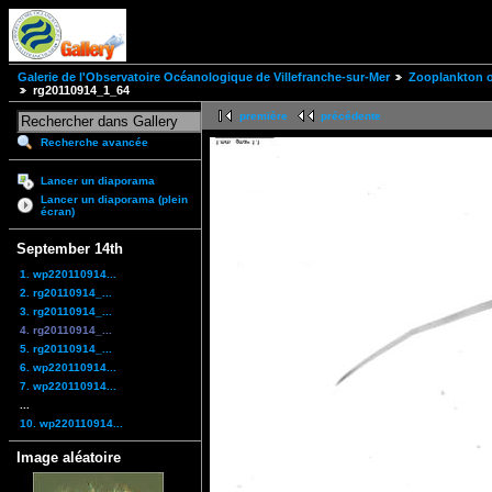
Galerie de l'Observatoire Océanologique de Villefranche-sur-Mer
Zooplankton of
rg20110914_1_64
première
précédente
Recherche avancée
Lancer un diaporama
Lancer un diaporama (plein
écran)
September 14th
1. wp220110914...
2. rg20110914_...
3. rg20110914_...
4. rg20110914_...
5. rg20110914_...
6. wp220110914...
7. wp220110914...
...
10. wp220110914...
Image aléatoire