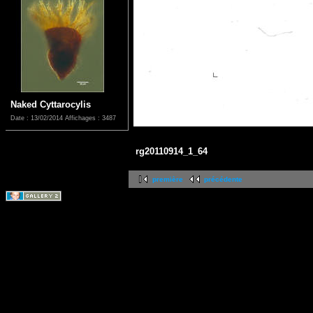
Naked Cyttarocylis
Date : 13/02/2014
Affichages : 3487
rg20110914_1_64
première
précédente