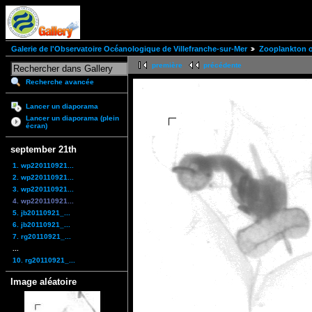
Galerie de l'Observatoire Océanologique de Villefranche-sur-Mer
Zooplankton of
première
précédente
Recherche avancée
Lancer un diaporama
Lancer un diaporama (plein
écran)
september 21th
1. wp220110921...
2. wp220110921...
3. wp220110921...
4. wp220110921...
5. jb20110921_...
6. jb20110921_...
7. rg20110921_...
...
10. rg20110921_...
Image aléatoire