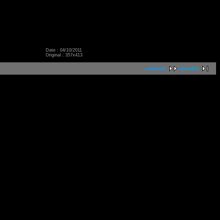
Date : 04/10/2011
Original : 357x413
suivante
dernière