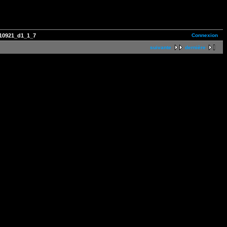
Connexion
10921_d1_1_7
suivante
dernière