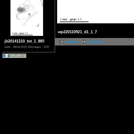
wp220110921_d1_1_7
jb20141210_tot_1_885
première
précédente
Date : 06/02/2015
Affichages : 2537