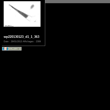
wp220130123_d1_1_363
Date : 29/01/2013
Affichages : 2309