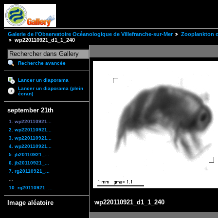
Galerie de l'Observatoire Océanologique de Villefranche-sur-Mer
Zooplankton of
wp220110921_d1_1_240
Recherche avancée
Lancer un diaporama
Lancer un diaporama (plein
écran)
september 21th
1. wp220110921...
2. wp220110921...
3. wp220110921...
4. wp220110921...
5. jb20110921_...
6. jb20110921_...
7. rg20110921_...
...
10. rg20110921_...
wp220110921_d1_1_240
Image aléatoire