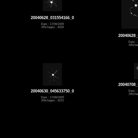
20040628_031554166_0
Date : 17/06/2005
Affichages : 4029
20040628_
Date : 
Afficha
20040708_
20040630_045633750_0
Date : 
Afficha
Date : 17/06/2005
Affichages : 4215