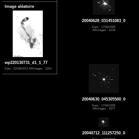
Image aléatoire
20040628_031451083_0
Date : 17/06/2005
Affichages : 4139
wp220130731_d1_1_77
Date : 02/09/2013
Affichages : 2203
20040630_045305500_0
Date : 17/06/2005
Affichages : 4377
20040712_111257250_0