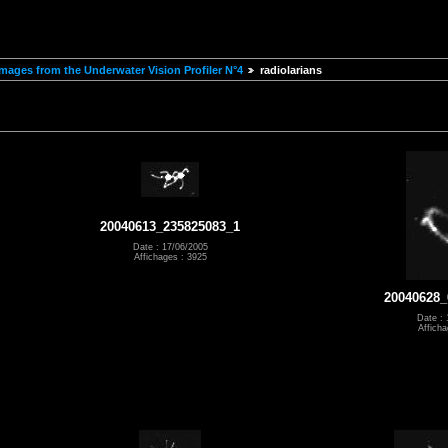
mages from the Underwater Vision Profiler N°4
radiolarians
20040613_235825083_1
Date : 17/06/2005
Affichages : 3925
20040628_
Date : 
Afficha