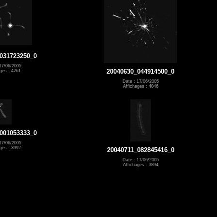
031723250_0
17/06/2005
20040630_044914500_0
ges : 4261
Date : 17/06/2005
Affichages : 4046
001053333_0
17/06/2005
ges : 3992
20040711_082845416_0
Date : 17/06/2005
Affichages : 3894