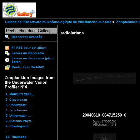
Galerie de l'Observatoire Océanologique de Villefranche-sur-Mer
Zooplankton I
radiolarians
Recherche avancée
Fil RSS pour cet album
Lancer un diaporama
Lancer un diaporama (plein
écran)
Monter avec WebDAV
Zooplankton Images from
the Underwater Vision
Profiler N°4
1. MARECO 2004...
2. Crustacean
3. Underwater ...
4. radiolarians
20040610_064715250_0
5. Underwater ...
6. Diatoms-Phyto
Date : 17/06/2005
Affichages : 4348
7. Chaetognath
...
13. Thaliacae