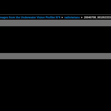
mages from the Underwater Vision Profiler N°4
radiolarians
20040708_001053333