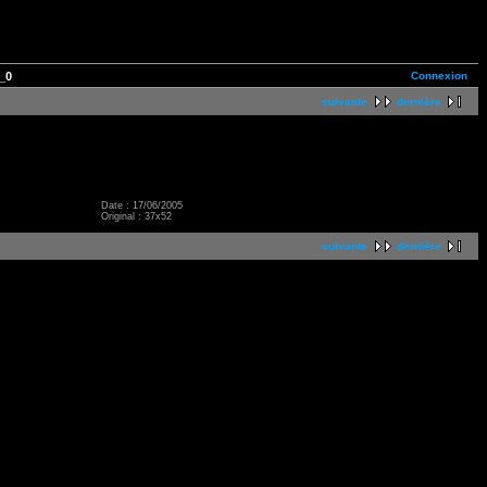
Connexion
_0
suivante
dernière
Date : 17/06/2005
Original : 37x52
suivante
dernière