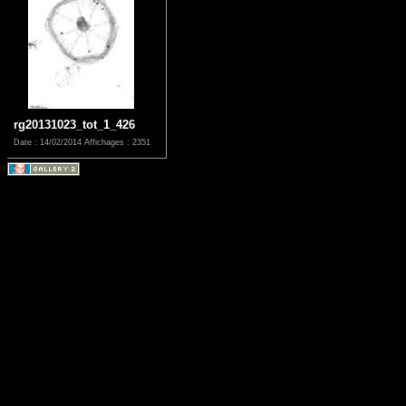
rg20131023_tot_1_426
Date : 14/02/2014
Affichages : 2351