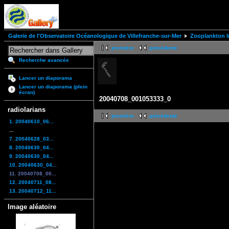
Galerie de l'Observatoire Océanologique de Villefranche-sur-Mer
Zooplankton I
première
précédente
Recherche avancée
Lancer un diaporama
Lancer un diaporama (plein
écran)
20040708_001053333_0
radiolarians
première
précédente
1. 20040610_06...
...
7. 20040628_03...
8. 20040630_04...
9. 20040630_04...
10. 20040630_04...
11. 20040708_00...
12. 20040711_08...
13. 20040712_11...
Image aléatoire