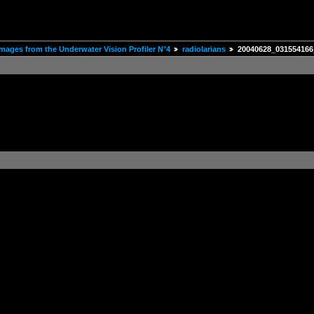
mages from the Underwater Vision Profiler N°4
radiolarians
20040628_031554166