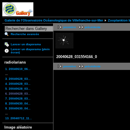
Galerie de l'Observatoire Océanologique de Villefranche-sur-Mer
Zooplankton I
première
précédente
Recherche avancée
Lancer un diaporama
Lancer un diaporama (plein
écran)
20040628_031554166_0
radiolarians
première
précédente
1. 20040610_06...
...
3. 20040628_03...
4. 20040628_03...
5. 20040628_03...
6. 20040628_03...
7. 20040628_03...
8. 20040630_04...
9. 20040630_04...
...
13. 20040712_11...
Image aléatoire