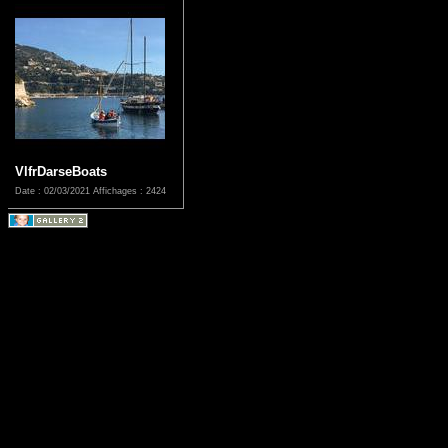
VlfrDarseBoats
Date : 02/03/2021
Affichages : 2424