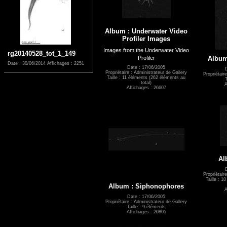
Album : Underwater Video
Profiler Images
Images from the Underwater Video
rg20140528_tot_1_149
Profiler
Album
Date : 30/06/2014
Affichages : 2251
Date : 17/06/2005
Propriétaire : Administrateur de Gallery
Propriétair
Taille : 11 éléments (262 éléments au
T
total)
A
Affichages : 26607
Al
Propriétair
Taille : 1
Album : Siphonophores
A
Date : 17/06/2005
Propriétaire : Administrateur de Gallery
Taille : 9 éléments
Affichages : 20805