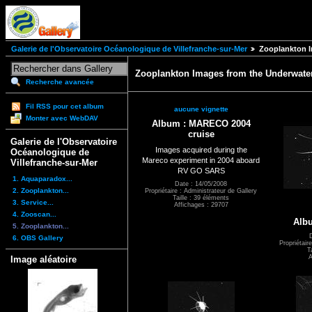
Galerie de l'Observatoire Océanologique de Villefranche-sur-Mer
Zooplankton I
Zooplankton Images from the Underwater 
Recherche avancée
Fil RSS pour cet album
aucune vignette
Monter avec WebDAV
Album : MARECO 2004
cruise
Galerie de l'Observatoire
Images acquired during the
Océanologique de
Mareco experiment in 2004 aboard
Villefranche-sur-Mer
RV GO SARS
1. Aquaparadox...
Date : 14/05/2008
2. Zooplankton...
Propriétaire : Administrateur de Gallery
Taille : 39 éléments
3. Service...
Affichages : 29707
4. Zooscan...
Albu
5. Zooplankton...
6. OBS Gallery
Propriétair
T
A
Image aléatoire