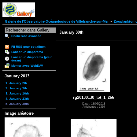
Galerie de l'Observatoire Océanologique de Villefranche-sur-Mer
Zooplankton of
January 30th
Recherche avancée
Fil RSS pour cet album
Lancer un diaporama
Lancer un diaporama (plein
écran)
Monter avec WebDAV
January 2013
1. January 2th
2. January 9th
3. January 16th
rg20130130_tot_1_266
4. January 23th
5. January 30th
Date : 18/02/2013
Affichages : 2339
Image aléatoire