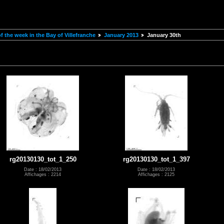
 the week in the Bay of Villefranche
January 2013
January 30th
rg20130130_tot_1_250
rg20130130_tot_1_397
Date : 18/02/2013
Date : 18/02/2013
Affichages : 2214
Affichages : 2125