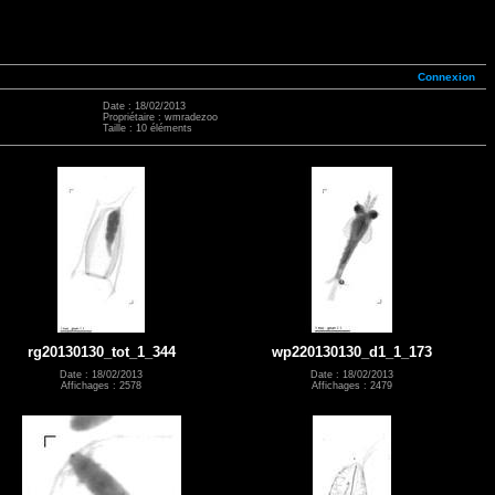
Connexion
Date : 18/02/2013
Propriétaire : wmradezoo
Taille : 10 éléments
rg20130130_tot_1_344
wp220130130_d1_1_173
Date : 18/02/2013
Date : 18/02/2013
Affichages : 2578
Affichages : 2479