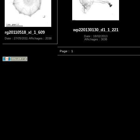
wp220130130_d1_1_221
rg20110518_xl_1_609
Date : 18/02/2013
Date : 27/05/2011
Affichages : 2038
Affichages : 3036
Page :
1