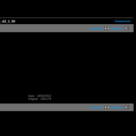
Connexion
_d2_1_50
suivante
dernière
Date : 18/02/2013
Original : 135x179
suivante
dernière