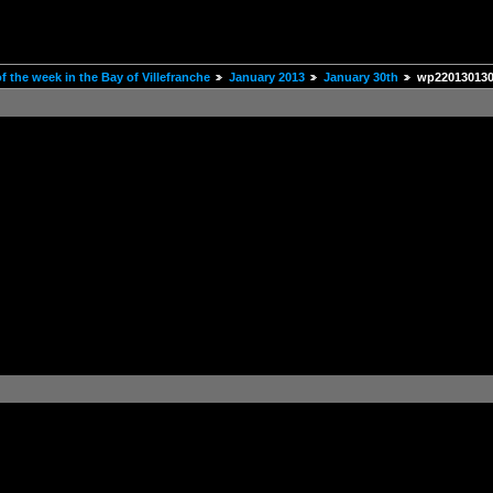
 the week in the Bay of Villefranche
January 2013
January 30th
wp220130130