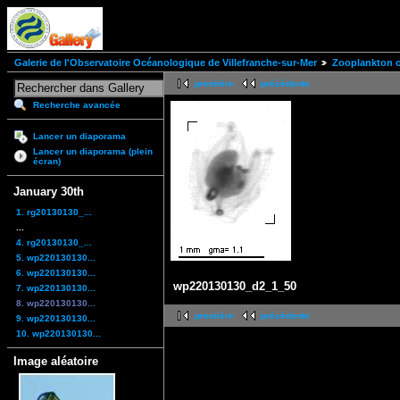
Galerie de l'Observatoire Océanologique de Villefranche-sur-Mer
Zooplankton of
première
précédente
Recherche avancée
Lancer un diaporama
Lancer un diaporama (plein
écran)
January 30th
1. rg20130130_...
...
4. rg20130130_...
5. wp220130130...
6. wp220130130...
wp220130130_d2_1_50
7. wp220130130...
8. wp220130130...
première
précédente
9. wp220130130...
10. wp220130130...
Image aléatoire