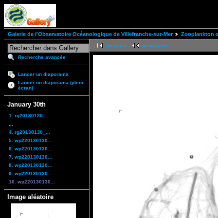
Galerie de l'Observatoire Océanologique de Villefranche-sur-Mer
Zooplankton of
première
précédente
Recherche avancée
Lancer un diaporama
Lancer un diaporama (plein
écran)
January 30th
1. rg20130130_...
...
4. rg20130130_...
5. wp220130130...
6. wp220130130...
7. wp220130130...
8. wp220130130...
9. wp220130130...
10. wp220130130...
Image aléatoire