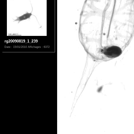
rg20090819_1_239
Date : 15/01/2010
Affichages : 6372