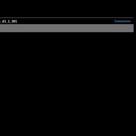
Connexion
_d1_1_301