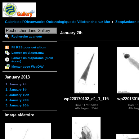
Galerie de l'Observatoire Océanologique de Villefranche-sur-Mer
Zooplankton of
January 2th
Recherche avancée
Fil RSS pour cet album
Lancer un diaporama
Lancer un diaporama (plein
écran)
Monter avec WebDAV
January 2013
1. January 2th
2. January 9th
3. January 16th
wp220130102_d1_1_115
wp2201301
4. January 23th
5. January 30th
Date : 17/01/2013
Date : 1
Affichages : 2574
Affichag
Image aléatoire