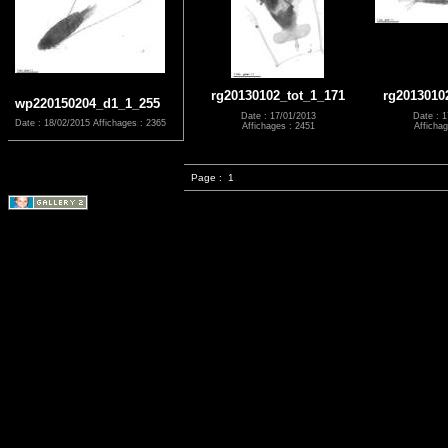
rg20130102_tot_1_171
rg2013010
wp220150204_d1_1_255
Date : 17/01/2013
Date : 1
Date : 18/02/2015
Affichages : 2365
Affichages : 2451
Affichag
Page :
1